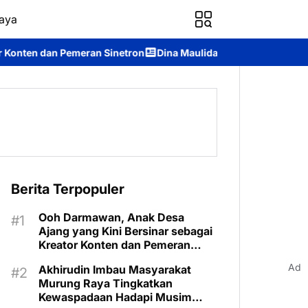
aya
an Sinetron
Dina Maulidah Terpilih Aklamasi Pimpin Perempua
Berita Terpopuler
Ooh Darmawan, Anak Desa
Ajang yang Kini Bersinar sebagai
Kreator Konten dan Pemeran
Sinetron
Ad
Akhirudin Imbau Masyarakat
Murung Raya Tingkatkan
Kewaspadaan Hadapi Musim