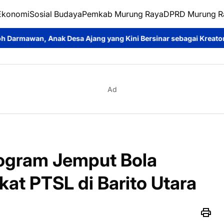
Ekonomi
Sosial Budaya
Pemkab Murung Raya
DPRD Murung R
esa Ajang yang Kini Bersinar sebagai Kreator Konten dan Pemer
Ad
ogram Jemput Bola
kat PTSL di Barito Utara