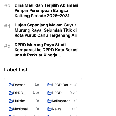
Kemarau
Dina Maulidah Terpilih Aklamasi
Pimpin Perempuan Bangsa
Kalteng Periode 2026–2031
Hujan Sepanjang Malam Guyur
Murung Raya, Sejumlah Titik di
Kota Puruk Cahu Tergenang Air
DPRD Murung Raya Studi
Komparasi ke DPRD Kota Bekasi
untuk Perkuat Kinerja
Kelembagaan
Label List
Daerah
DPRD Barut
(3)
(4)
DPRD
DPRD
(70)
(423)
Murung
MURUNG
Hukrim
Kalimantan
(1)
(1)
Raya
RAYA
Tengah
Nasional
News
(1)
(21)