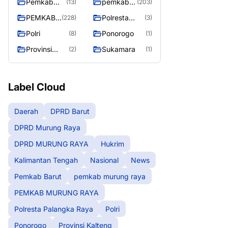
Pemkab
pemkab
(13)
(203)
Barut
murung
PEMKAB
Polresta
(228)
(3)
raya
MURUNG
Palangka
Polri
Ponorogo
(8)
(1)
RAYA
Raya
Provinsi
Sukamara
(2)
(1)
Kalteng
Label Cloud
Daerah
DPRD Barut
DPRD Murung Raya
DPRD MURUNG RAYA
Hukrim
Kalimantan Tengah
Nasional
News
Pemkab Barut
pemkab murung raya
PEMKAB MURUNG RAYA
Polresta Palangka Raya
Polri
Ponorogo
Provinsi Kalteng