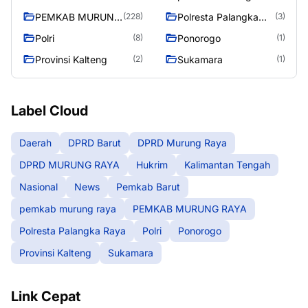
raya
PEMKAB MURUNG
Polresta Palangka
(228)
(3)
RAYA
Raya
Polri
Ponorogo
(8)
(1)
Provinsi Kalteng
Sukamara
(2)
(1)
Label Cloud
Daerah
DPRD Barut
DPRD Murung Raya
DPRD MURUNG RAYA
Hukrim
Kalimantan Tengah
Nasional
News
Pemkab Barut
pemkab murung raya
PEMKAB MURUNG RAYA
Polresta Palangka Raya
Polri
Ponorogo
Provinsi Kalteng
Sukamara
Link Cepat