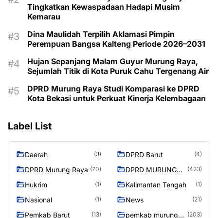
Tingkatkan Kewaspadaan Hadapi Musim
Kemarau
Dina Maulidah Terpilih Aklamasi Pimpin
Perempuan Bangsa Kalteng Periode 2026–2031
Hujan Sepanjang Malam Guyur Murung Raya,
Sejumlah Titik di Kota Puruk Cahu Tergenang Air
DPRD Murung Raya Studi Komparasi ke DPRD
Kota Bekasi untuk Perkuat Kinerja Kelembagaan
Label List
Daerah
DPRD Barut
(3)
(4)
DPRD Murung Raya
DPRD MURUNG
(70)
(423)
RAYA
Hukrim
Kalimantan Tengah
(1)
(1)
Nasional
News
(1)
(21)
Pemkab Barut
pemkab murung
(13)
(203)