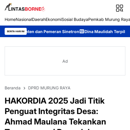
Home
Nasional
Daerah
Ekonomi
Sosial Budaya
Pemkab Murung Ray
dan Pemeran Sinetron
Dina Maulidah Terpilih Aklamasi Pimpin
BERITA HARI INI
Ad
Beranda
DPRD MURUNG RAYA
HAKORDIA 2025 Jadi Titik
Penguat Integritas Desa:
Ahmad Maulana Tekankan