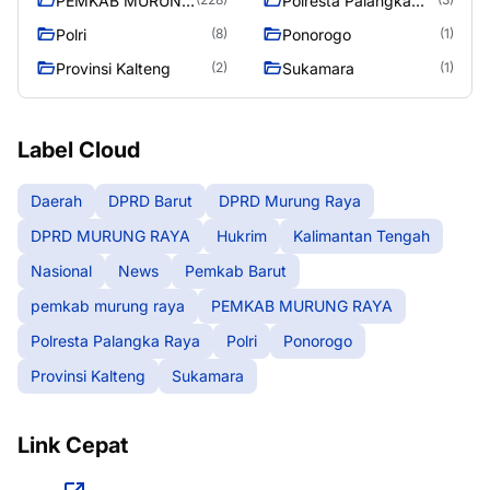
PEMKAB MURUNG
Polresta Palangka
RAYA
Raya
Polri
Ponorogo
(8)
(1)
Provinsi Kalteng
Sukamara
(2)
(1)
Label Cloud
Daerah
DPRD Barut
DPRD Murung Raya
DPRD MURUNG RAYA
Hukrim
Kalimantan Tengah
Nasional
News
Pemkab Barut
pemkab murung raya
PEMKAB MURUNG RAYA
Polresta Palangka Raya
Polri
Ponorogo
Provinsi Kalteng
Sukamara
Link Cepat