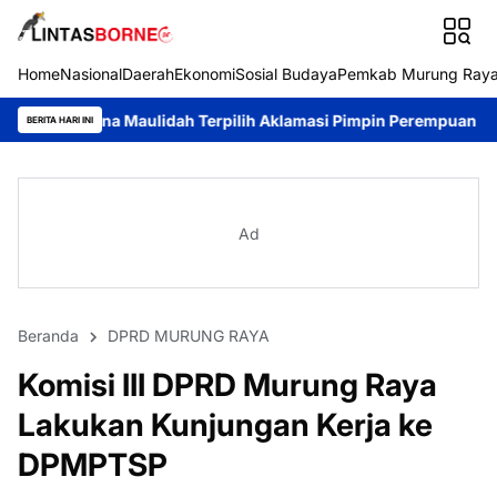
Home
Nasional
Daerah
Ekonomi
Sosial Budaya
Pemkab Murung Ray
aulidah Terpilih Aklamasi Pimpin Perempuan Bangsa Kalteng Per
BERITA HARI INI
Ad
Beranda
DPRD MURUNG RAYA
Komisi III DPRD Murung Raya
Lakukan Kunjungan Kerja ke
DPMPTSP