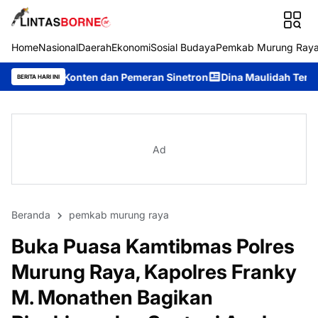
Home
Nasional
Daerah
Ekonomi
Sosial Budaya
Pemkab Murung Ray
en dan Pemeran Sinetron
Dina Maulidah Terpilih Aklamasi Pim
BERITA HARI INI
Ad
Beranda
pemkab murung raya
Buka Puasa Kamtibmas Polres
Murung Raya, Kapolres Franky
M. Monathen Bagikan