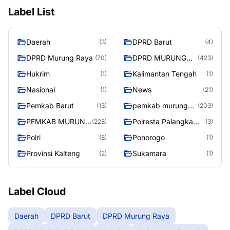
Label List
Daerah
DPRD Barut
(3)
(4)
DPRD Murung Raya
DPRD MURUNG
(70)
(423)
RAYA
Hukrim
Kalimantan Tengah
(1)
(1)
Nasional
News
(1)
(21)
Pemkab Barut
pemkab murung
(13)
(203)
raya
PEMKAB MURUNG
Polresta Palangka
(228)
(3)
RAYA
Raya
Polri
Ponorogo
(8)
(1)
Provinsi Kalteng
Sukamara
(2)
(1)
Label Cloud
Daerah
DPRD Barut
DPRD Murung Raya