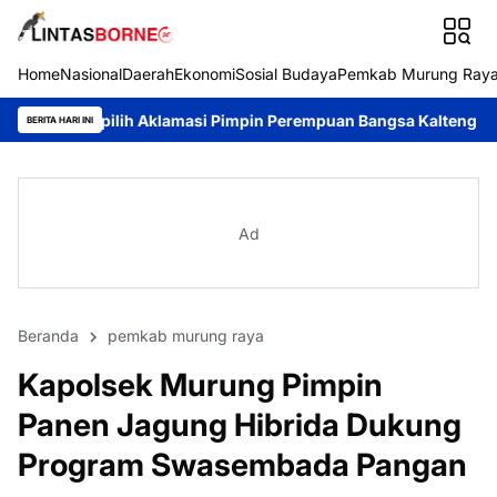
Home
Nasional
Daerah
Ekonomi
Sosial Budaya
Pemkab Murung Ray
ih Aklamasi Pimpin Perempuan Bangsa Kalteng Periode 2026–203
BERITA HARI INI
Ad
Beranda
pemkab murung raya
Kapolsek Murung Pimpin
Panen Jagung Hibrida Dukung
Program Swasembada Pangan