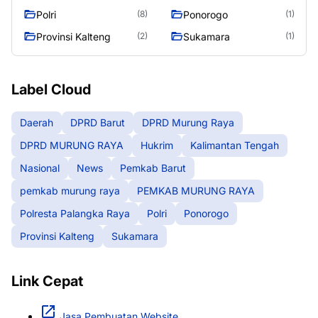
RAYA
Raya
Polri
Ponorogo
(8)
(1)
Provinsi Kalteng
Sukamara
(2)
(1)
Label Cloud
Daerah
DPRD Barut
DPRD Murung Raya
DPRD MURUNG RAYA
Hukrim
Kalimantan Tengah
Nasional
News
Pemkab Barut
pemkab murung raya
PEMKAB MURUNG RAYA
Polresta Palangka Raya
Polri
Ponorogo
Provinsi Kalteng
Sukamara
Link Cepat
Jasa Pembuatan Website