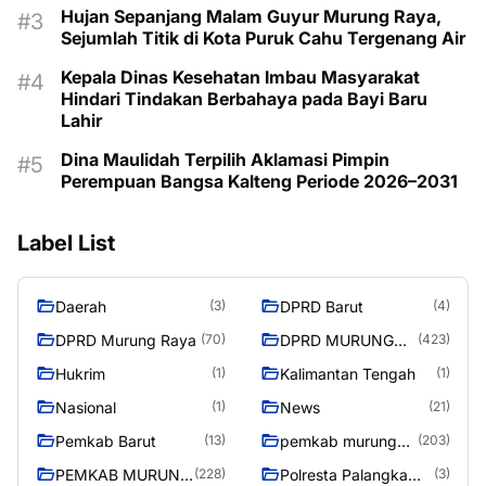
Hujan Sepanjang Malam Guyur Murung Raya,
Sejumlah Titik di Kota Puruk Cahu Tergenang Air
Kepala Dinas Kesehatan Imbau Masyarakat
Hindari Tindakan Berbahaya pada Bayi Baru
Lahir
Dina Maulidah Terpilih Aklamasi Pimpin
Perempuan Bangsa Kalteng Periode 2026–2031
Label List
Daerah
DPRD Barut
(3)
(4)
DPRD Murung Raya
DPRD MURUNG
(70)
(423)
RAYA
Hukrim
Kalimantan Tengah
(1)
(1)
Nasional
News
(1)
(21)
Pemkab Barut
pemkab murung
(13)
(203)
raya
PEMKAB MURUNG
Polresta Palangka
(228)
(3)