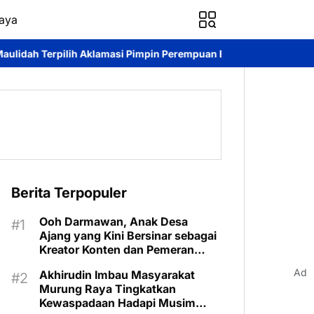
aya
asi Pimpin Perempuan Bangsa Kalteng Periode 2026–2031
DPRD 
Berita Terpopuler
Ooh Darmawan, Anak Desa
Ajang yang Kini Bersinar sebagai
Kreator Konten dan Pemeran
Sinetron
Ad
Akhirudin Imbau Masyarakat
Murung Raya Tingkatkan
Kewaspadaan Hadapi Musim