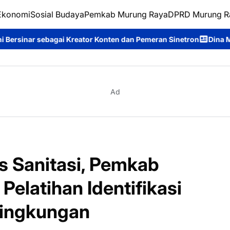
Ekonomi
Sosial Budaya
Pemkab Murung Raya
DPRD Murung R
or Konten dan Pemeran Sinetron
Dina Maulidah Terpilih Aklam
Ad
s Sanitasi, Pemkab
Pelatihan Identifikasi
Lingkungan