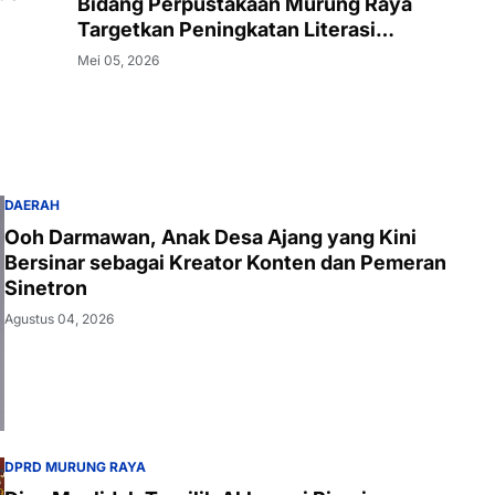
Bidang Perpustakaan Murung Raya
Targetkan Peningkatan Literasi
Masyarakat
Mei 05, 2026
DAERAH
Ooh Darmawan, Anak Desa Ajang yang Kini
Bersinar sebagai Kreator Konten dan Pemeran
Sinetron
Agustus 04, 2026
DPRD MURUNG RAYA