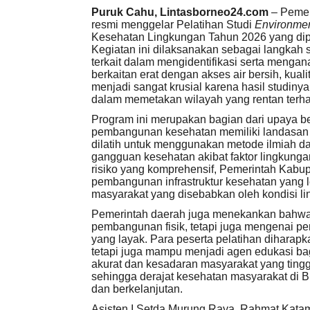
Puruk Cahu, Lintasborneo24.com
– Pemer
resmi menggelar Pelatihan Studi
Environmen
Kesehatan Lingkungan Tahun 2026 yang dipu
Kegiatan ini dilaksanakan sebagai langkah 
terkait dalam mengidentifikasi serta mengana
berkaitan erat dengan akses air bersih, kuali
menjadi sangat krusial karena hasil studin
dalam memetakan wilayah yang rentan terha
Program ini merupakan bagian dari upaya b
pembangunan kesehatan memiliki landasan d
dilatih untuk menggunakan metode ilmiah dal
gangguan kesehatan akibat faktor lingkunga
risiko yang komprehensif, Pemerintah Kabu
pembangunan infrastruktur kesehatan yang l
masyarakat yang disebabkan oleh kondisi l
Pemerintah daerah juga menekankan bahwa 
pembangunan fisik, tetapi juga mengenai pe
yang layak. Para peserta pelatihan diharap
tetapi juga mampu menjadi agen edukasi bagi
akurat dan kesadaran masyarakat yang tinggi
sehingga derajat kesehatan masyarakat di B
dan berkelanjutan.
Asisten I Setda Murung Raya, Rahmat Katam