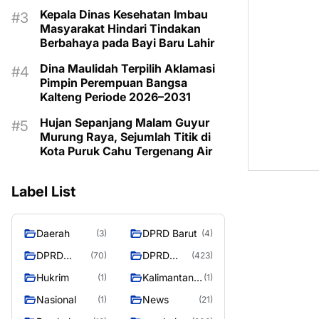
Kemarau
Kepala Dinas Kesehatan Imbau
Masyarakat Hindari Tindakan
Berbahaya pada Bayi Baru Lahir
Dina Maulidah Terpilih Aklamasi
Pimpin Perempuan Bangsa
Kalteng Periode 2026–2031
Hujan Sepanjang Malam Guyur
Murung Raya, Sejumlah Titik di
Kota Puruk Cahu Tergenang Air
Label List
Daerah
DPRD Barut
(3)
(4)
DPRD
DPRD
(70)
(423)
Murung
MURUNG
Hukrim
Kalimantan
(1)
(1)
Raya
RAYA
Tengah
Nasional
News
(1)
(21)