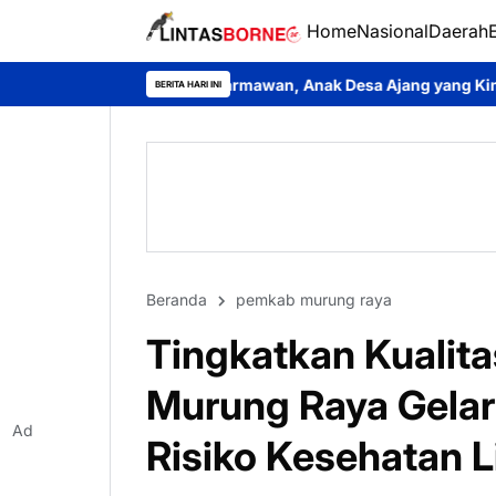
Home
Nasional
Daerah
oh Darmawan, Anak Desa Ajang yang Kini Bersinar sebagai Kreat
BERITA HARI INI
Beranda
pemkab murung raya
Tingkatkan Kualita
Murung Raya Gelar 
Ad
Risiko Kesehatan 