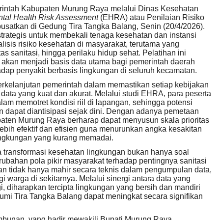
intah Kabupaten Murung Raya melalui Dinas Kesehatan
tal Health Risk Assessment
(EHRA) atau Penilaian Risiko
satkan di Gedung Tira Tangka Balang, Senin (20/4/2026).
strategis untuk membekali tenaga kesehatan dan instansi
lisis risiko kesehatan di masyarakat, terutama yang
tas sanitasi, hingga perilaku hidup sehat. Pelatihan ini
ya akan menjadi basis data utama bagi pemerintah daerah
dap penyakit berbasis lingkungan di seluruh kecamatan.
erkelanjutan pemerintah dalam memastikan setiap kebijakan
ata yang kuat dan akurat. Melalui studi EHRA, para peserta
am memotret kondisi riil di lapangan, sehingga potensi
n dapat diantisipasi sejak dini. Dengan adanya pemetaan
paten Murung Raya berharap dapat menyusun skala prioritas
ebih efektif dan efisien guna menurunkan angka kesakitan
ingkungan yang kurang memadai.
transformasi kesehatan lingkungan bukan hanya soal
rubahan pola pikir masyarakat terhadap pentingnya sanitasi
kan tidak hanya mahir secara teknis dalam pengumpulan data,
 warga di sekitarnya. Melalui sinergi antara data yang
, diharapkan tercipta lingkungan yang bersih dan mandiri
umi Tira Tangka Balang dapat meningkat secara signifikan
bunan, yang hadir mewakili Bupati Murung Raya,