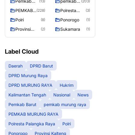
Pemkab
pemkab
(13)
(203)
Barut
murung
PEMKAB
Polresta
(228)
(3)
raya
MURUNG
Palangka
Polri
Ponorogo
(8)
(1)
RAYA
Raya
Provinsi
Sukamara
(2)
(1)
Kalteng
Label Cloud
Daerah
DPRD Barut
DPRD Murung Raya
DPRD MURUNG RAYA
Hukrim
Kalimantan Tengah
Nasional
News
Pemkab Barut
pemkab murung raya
PEMKAB MURUNG RAYA
Polresta Palangka Raya
Polri
Ponorogo
Provinsi Kalteng