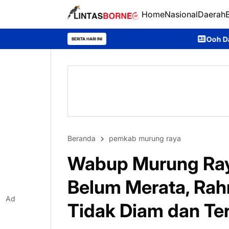
Home
Nasional
Daerah
Ooh Darmawan, Anak Desa Ajan
BERITA HARI INI
Beranda
pemkab murung raya
Wabup Murung Ra
Belum Merata, Rah
Ad
Tidak Diam dan Te