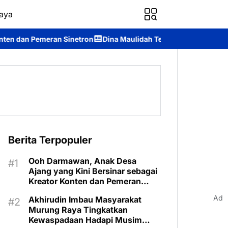
aya
ron
Dina Maulidah Terpilih Aklamasi Pimpin Perempuan Bangsa
Berita Terpopuler
Ooh Darmawan, Anak Desa
Ajang yang Kini Bersinar sebagai
Kreator Konten dan Pemeran
Sinetron
Ad
Akhirudin Imbau Masyarakat
Murung Raya Tingkatkan
Kewaspadaan Hadapi Musim