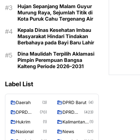
Kemarau
Hujan Sepanjang Malam Guyur
Murung Raya, Sejumlah Titik di
Kota Puruk Cahu Tergenang Air
Kepala Dinas Kesehatan Imbau
Masyarakat Hindari Tindakan
Berbahaya pada Bayi Baru Lahir
Dina Maulidah Terpilih Aklamasi
Pimpin Perempuan Bangsa
Kalteng Periode 2026–2031
Label List
Daerah
DPRD Barut
(3)
(4)
DPRD
DPRD
(70)
(423)
Murung
MURUNG
Hukrim
Kalimantan
(1)
(1)
Raya
RAYA
Tengah
Nasional
News
(1)
(21)