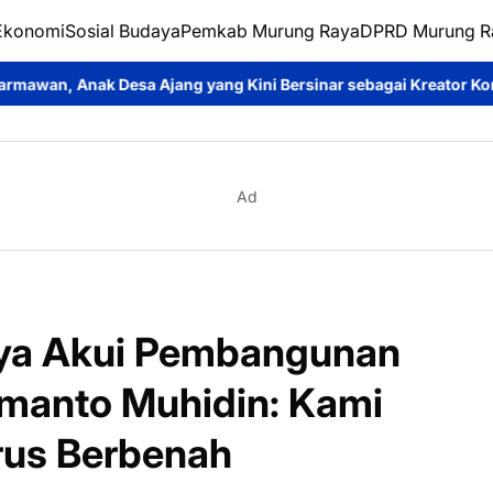
Ekonomi
Sosial Budaya
Pemkab Murung Raya
DPRD Murung R
g yang Kini Bersinar sebagai Kreator Konten dan Pemeran Sinet
Ad
ya Akui Pembangunan
manto Muhidin: Kami
rus Berbenah