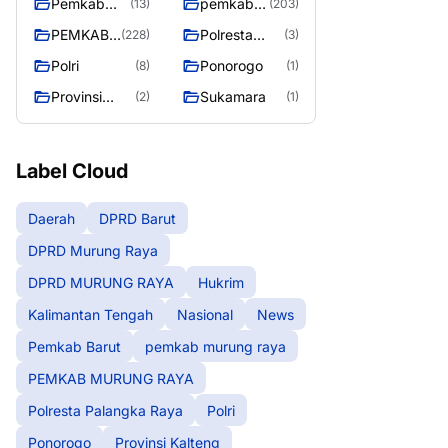
Pemkab
pemkab
(13)
(203)
Barut
murung
PEMKAB
Polresta
(228)
(3)
raya
MURUNG
Palangka
Polri
Ponorogo
(8)
(1)
RAYA
Raya
Provinsi
Sukamara
(2)
(1)
Kalteng
Label Cloud
Daerah
DPRD Barut
DPRD Murung Raya
DPRD MURUNG RAYA
Hukrim
Kalimantan Tengah
Nasional
News
Pemkab Barut
pemkab murung raya
PEMKAB MURUNG RAYA
Polresta Palangka Raya
Polri
Ponorogo
Provinsi Kalteng