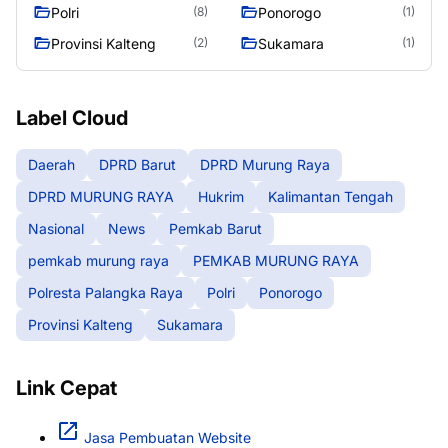
RAYA
Raya
Polri
Ponorogo
(8)
(1)
Provinsi Kalteng
Sukamara
(2)
(1)
Label Cloud
Daerah
DPRD Barut
DPRD Murung Raya
DPRD MURUNG RAYA
Hukrim
Kalimantan Tengah
Nasional
News
Pemkab Barut
pemkab murung raya
PEMKAB MURUNG RAYA
Polresta Palangka Raya
Polri
Ponorogo
Provinsi Kalteng
Sukamara
Link Cepat
Jasa Pembuatan Website