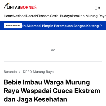
Home
Nasional
Daerah
Ekonomi
Sosial Budaya
Pemkab Murung Ray
Aklamasi Pimpin Perempuan Bangsa Kalteng Periode 2026–2031
D
BERITA HARI INI
Ad
Beranda
DPRD Murung Raya
Bebie Imbau Warga Murung
Raya Waspadai Cuaca Ekstrem
dan Jaga Kesehatan