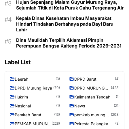
Hujan Sepanjang Malam Guyur Murung Raya,
Sejumlah Titik di Kota Puruk Cahu Tergenang Air
Kepala Dinas Kesehatan Imbau Masyarakat
Hindari Tindakan Berbahaya pada Bayi Baru
Lahir
Dina Maulidah Terpilih Aklamasi Pimpin
Perempuan Bangsa Kalteng Periode 2026–2031
Label List
Daerah
DPRD Barut
(3)
(4)
DPRD Murung Raya
DPRD MURUNG
(70)
(423)
RAYA
Hukrim
Kalimantan Tengah
(1)
(1)
Nasional
News
(1)
(21)
Pemkab Barut
pemkab murung
(13)
(203)
raya
PEMKAB MURUNG
Polresta Palangka
(228)
(3)