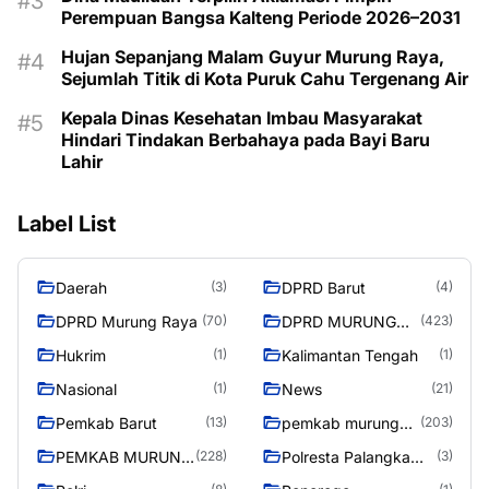
Perempuan Bangsa Kalteng Periode 2026–2031
Hujan Sepanjang Malam Guyur Murung Raya,
Sejumlah Titik di Kota Puruk Cahu Tergenang Air
Kepala Dinas Kesehatan Imbau Masyarakat
Hindari Tindakan Berbahaya pada Bayi Baru
Lahir
Label List
Daerah
DPRD Barut
(3)
(4)
DPRD Murung Raya
DPRD MURUNG
(70)
(423)
RAYA
Hukrim
Kalimantan Tengah
(1)
(1)
Nasional
News
(1)
(21)
Pemkab Barut
pemkab murung
(13)
(203)
raya
PEMKAB MURUNG
Polresta Palangka
(228)
(3)
RAYA
Raya