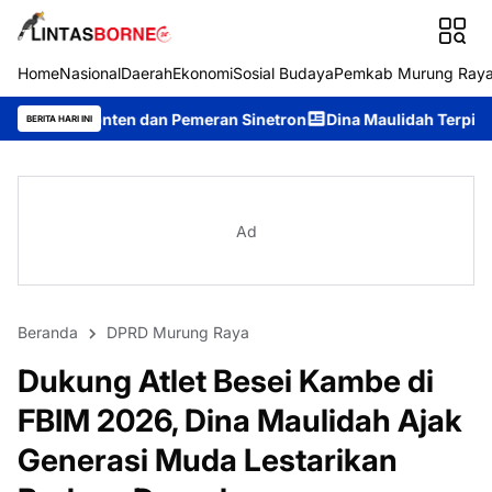
Home
Nasional
Daerah
Ekonomi
Sosial Budaya
Pemkab Murung Ray
dan Pemeran Sinetron
Dina Maulidah Terpilih Aklamasi Pimpin
BERITA HARI INI
Ad
Beranda
DPRD Murung Raya
Dukung Atlet Besei Kambe di
FBIM 2026, Dina Maulidah Ajak
Generasi Muda Lestarikan