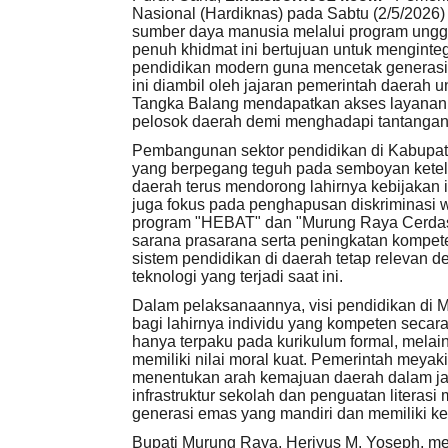
Nasional (Hardiknas) pada Sabtu (2/5/2026
sumber daya manusia melalui program ungg
penuh khidmat ini bertujuan untuk menginteg
pendidikan modern guna mencetak generasi 
ini diambil oleh jajaran pemerintah daerah 
Tangka Balang mendapatkan akses layanan pe
pelosok daerah demi menghadapi tantangan
Pembangunan sektor pendidikan di Kabupate
yang berpegang teguh pada semboyan kete
daerah terus mendorong lahirnya kebijakan in
juga fokus pada penghapusan diskriminasi 
program "HEBAT" dan "Murung Raya Cerdas
sarana prasarana serta peningkatan kompete
sistem pendidikan di daerah tetap relevan
teknologi yang terjadi saat ini.
Dalam pelaksanaannya, visi pendidikan di 
bagi lahirnya individu yang kompeten seca
hanya terpaku pada kurikulum formal, mela
memiliki nilai moral kuat. Pemerintah meyak
menentukan arah kemajuan daerah dalam jang
infrastruktur sekolah dan penguatan literas
generasi emas yang mandiri dan memiliki k
Bupati Murung Raya, Heriyus M. Yoseph, me