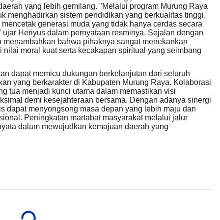
erah yang lebih gemilang. "Melalui program Murung Raya
k menghadirkan sistem pendidikan yang berkualitas tinggi,
 mencetak generasi muda yang tidak hanya cerdas secara
," ujar Heriyus dalam pernyataan resminya. Sejalan dengan
idin menambahkan bahwa pihaknya sangat menekankan
nilai moral kuat serta kecakapan spiritual yang seimbang
kan dapat memicu dukungan berkelanjutan dari seluruh
kan yang berkarakter di Kabupaten Murung Raya. Kolaborasi
ang tua menjadi kunci utama dalam memastikan visi
maksimal demi kesejahteraan bersama. Dengan adanya sinergi
tis dapat menyongsong masa depan yang lebih maju dan
sional. Peningkatan martabat masyarakat melalui jalur
h nyata dalam mewujudkan kemajuan daerah yang