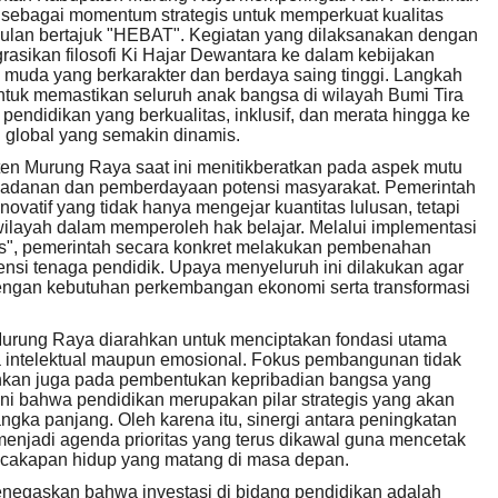
) sebagai momentum strategis untuk memperkuat kualitas
ulan bertajuk "HEBAT". Kegiatan yang dilaksanakan dengan
rasikan filosofi Ki Hajar Dewantara ke dalam kebijakan
muda yang berkarakter dan berdaya saing tinggi. Langkah
untuk memastikan seluruh anak bangsa di wilayah Bumi Tira
ndidikan yang berkualitas, inklusif, dan merata hingga ke
 global yang semakin dinamis.
n Murung Raya saat ini menitikberatkan pada aspek mutu
ladanan dan pemberdayaan potensi masyarakat. Pemerintah
ovatif yang tidak hanya mengejar kuantitas lulusan, tetapi
wilayah dalam memperoleh hak belajar. Melalui implementasi
", pemerintah secara konkret melakukan pembenahan
nsi tenaga pendidik. Upaya menyeluruh ini dilakukan agar
 dengan kebutuhan perkembangan ekonomi serta transformasi
Murung Raya diarahkan untuk menciptakan fondasi utama
ra intelektual maupun emosional. Fokus pembangunan tidak
inkan juga pada pembentukan kepribadian bangsa yang
ini bahwa pendidikan merupakan pilar strategis yang akan
ka panjang. Oleh karena itu, sinergi antara peningkatan
i menjadi agenda prioritas yang terus dikawal guna mencetak
ecakapan hidup yang matang di masa depan.
negaskan bahwa investasi di bidang pendidikan adalah