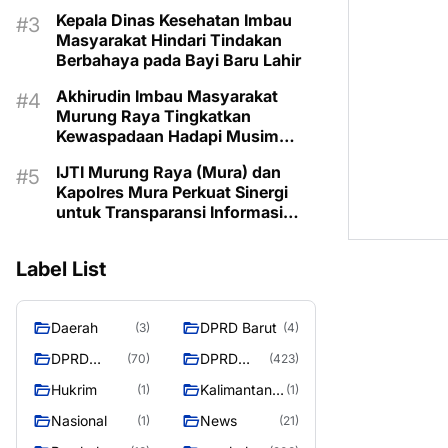
Kepala Dinas Kesehatan Imbau
Masyarakat Hindari Tindakan
Berbahaya pada Bayi Baru Lahir
Akhirudin Imbau Masyarakat
Murung Raya Tingkatkan
Kewaspadaan Hadapi Musim
Kemarau
IJTI Murung Raya (Mura) dan
Kapolres Mura Perkuat Sinergi
untuk Transparansi Informasi
Bagi Masyarakat Mura
Label List
Daerah
DPRD Barut
(3)
(4)
DPRD
DPRD
(70)
(423)
Murung
MURUNG
Hukrim
Kalimantan
(1)
(1)
Raya
RAYA
Tengah
Nasional
News
(1)
(21)