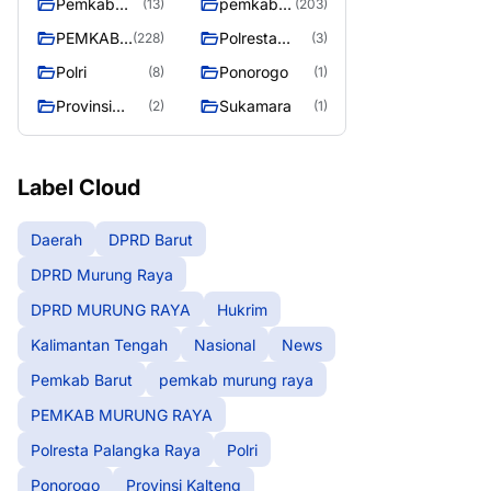
Pemkab
pemkab
(13)
(203)
Barut
murung
PEMKAB
Polresta
(228)
(3)
raya
MURUNG
Palangka
Polri
Ponorogo
(8)
(1)
RAYA
Raya
Provinsi
Sukamara
(2)
(1)
Kalteng
Label Cloud
Daerah
DPRD Barut
DPRD Murung Raya
DPRD MURUNG RAYA
Hukrim
Kalimantan Tengah
Nasional
News
Pemkab Barut
pemkab murung raya
PEMKAB MURUNG RAYA
Polresta Palangka Raya
Polri
Ponorogo
Provinsi Kalteng