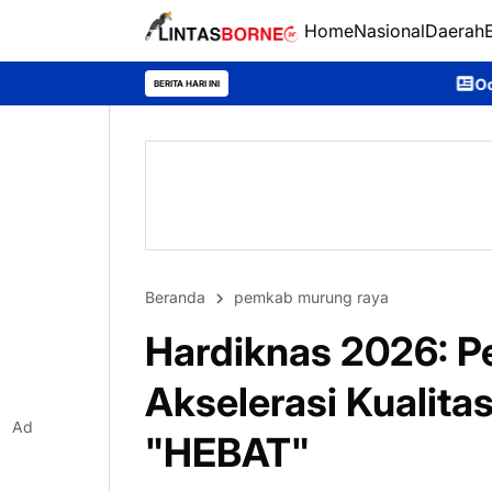
Home
Nasional
Daerah
Ooh Darmawan, Anak Desa Aja
BERITA HARI INI
Beranda
pemkab murung raya
Hardiknas 2026: 
Akselerasi Kualit
Ad
"HEBAT"