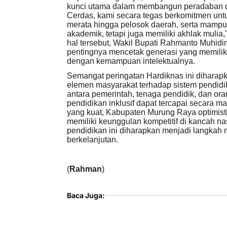
kunci utama dalam membangun peradaban da
Cerdas, kami secara tegas berkomitmen untu
merata hingga pelosok daerah, serta mampu
akademik, tetapi juga memiliki akhlak mulia
hal tersebut, Wakil Bupati Rahmanto Muh
pentingnya mencetak generasi yang memiliki 
dengan kemampuan intelektualnya.
Semangat peringatan Hardiknas ini diharap
elemen masyarakat terhadap sistem pendidi
antara pemerintah, tenaga pendidik, dan or
pendidikan inklusif dapat tercapai secara 
yang kuat, Kabupaten Murung Raya optimis
memiliki keunggulan kompetitif di kancah na
pendidikan ini diharapkan menjadi langka
berkelanjutan.
(
Rahman
)
Baca Juga: