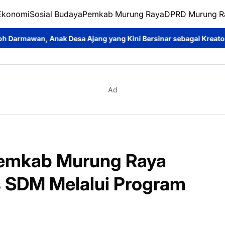
Ekonomi
Sosial Budaya
Pemkab Murung Raya
DPRD Murung R
ng yang Kini Bersinar sebagai Kreator Konten dan Pemeran Sine
Ad
Pemkab Murung Raya
as SDM Melalui Program