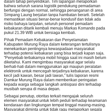
dalam tahap penyelidikan. Tim lapangan melaporkan
bahwa seluruh sarana logistik pendukung pemadaman
berfungsi dengan normal, sehingga penanganan di area
Simpang Laung berjalan tanpa hambatan berarti. Setelah
memastikan situasi benar-benar kondusif dan tidak ada
risiko bahaya lanjutan, seluruh personel pemadam
kebakaran ditarik kembali menuju Markas Komando pada
pukul 21.39 WIB untuk bersiaga kembali.
Pihak Pemadam Kebakaran dan Penyelamatan
Kabupaten Murung Raya dalam keterangan tertulisnya
menekankan pentingnya kewaspadaan masyarakat
terhadap potensi kebakaran yang bisa terjadi kapan saja.
“Penyebab terbakarnya mobil hingga saat ini masih belum
diketahui. Kami mengimbau masyarakat agar selalu
berhati-hati dalam menggunakan api maupun peralatan
elektronik untuk mencegah terjadinya kebakaran, karena
kecil jadi kawan, besar jadi lawan,” tulis laporan resmi
Damkar Murung Raya dalam memberikan peringatan
kepada warga sebagai langkah antisipasi dini terhadap
musibah serupa di masa depan.
Sebagai penutup, otoritas terkait mengajak seluruh
elemen masyarakat untuk lebih peduli terhadap keamanan
kendaraan dan lingkungan tempat tinggal masing-masing.
Masyarakat diminta untuk tidak ragu melaporkan segala