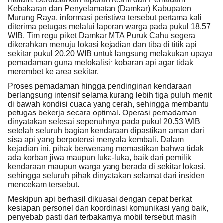
Kebakaran dan Penyelamatan (Damkar) Kabupaten
Murung Raya, informasi peristiwa tersebut pertama kali
diterima petugas melalui laporan warga pada pukul 18.57
WIB. Tim regu piket Damkar MTA Puruk Cahu segera
dikerahkan menuju lokasi kejadian dan tiba di titik api
sekitar pukul 20.20 WIB untuk langsung melakukan upaya
pemadaman guna melokalisir kobaran api agar tidak
merembet ke area sekitar.
Proses pemadaman hingga pendinginan kendaraan
berlangsung intensif selama kurang lebih tiga puluh menit
di bawah kondisi cuaca yang cerah, sehingga membantu
petugas bekerja secara optimal. Operasi pemadaman
dinyatakan selesai sepenuhnya pada pukul 20.53 WIB
setelah seluruh bagian kendaraan dipastikan aman dari
sisa api yang berpotensi menyala kembali. Dalam
kejadian ini, pihak berwenang memastikan bahwa tidak
ada korban jiwa maupun luka-luka, baik dari pemilik
kendaraan maupun warga yang berada di sekitar lokasi,
sehingga seluruh pihak dinyatakan selamat dari insiden
mencekam tersebut.
Meskipun api berhasil dikuasai dengan cepat berkat
kesiapan personel dan koordinasi komunikasi yang baik,
penyebab pasti dari terbakarnya mobil tersebut masih