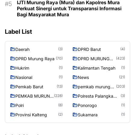
IJTI Murung Raya (Mura) dan Kapolres Mura
Perkuat Sinergi untuk Transparansi Informasi
Bagi Masyarakat Mura
Label List
Daerah
DPRD Barut
(3)
(4)
DPRD Murung Raya
DPRD MURUNG
(70)
(423)
RAYA
Hukrim
Kalimantan Tengah
(1)
(1)
Nasional
News
(1)
(21)
Pemkab Barut
pemkab murung
(13)
(203)
raya
PEMKAB MURUNG
Polresta Palangka
(228)
(3)
RAYA
Raya
Polri
Ponorogo
(8)
(1)
Provinsi Kalteng
Sukamara
(2)
(1)