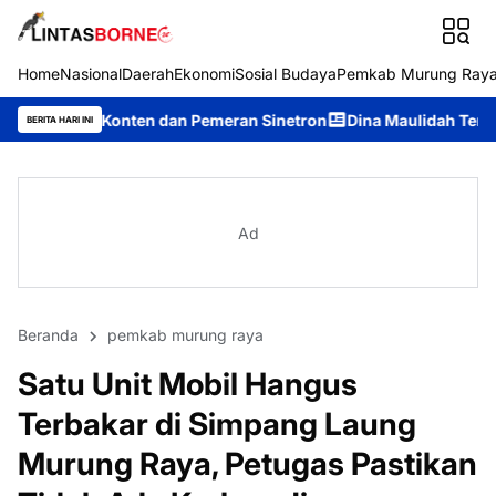
Home
Nasional
Daerah
Ekonomi
Sosial Budaya
Pemkab Murung Ray
 dan Pemeran Sinetron
Dina Maulidah Terpilih Aklamasi Pimpin
BERITA HARI INI
Ad
Beranda
pemkab murung raya
Satu Unit Mobil Hangus
Terbakar di Simpang Laung
Murung Raya, Petugas Pastikan