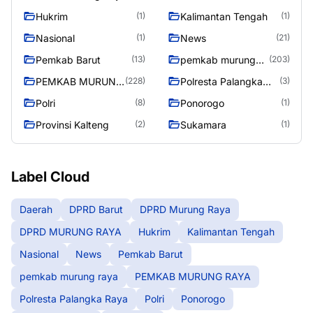
RAYA
Hukrim
Kalimantan Tengah
(1)
(1)
Nasional
News
(1)
(21)
Pemkab Barut
pemkab murung
(13)
(203)
raya
PEMKAB MURUNG
Polresta Palangka
(228)
(3)
RAYA
Raya
Polri
Ponorogo
(8)
(1)
Provinsi Kalteng
Sukamara
(2)
(1)
Label Cloud
Daerah
DPRD Barut
DPRD Murung Raya
DPRD MURUNG RAYA
Hukrim
Kalimantan Tengah
Nasional
News
Pemkab Barut
pemkab murung raya
PEMKAB MURUNG RAYA
Polresta Palangka Raya
Polri
Ponorogo