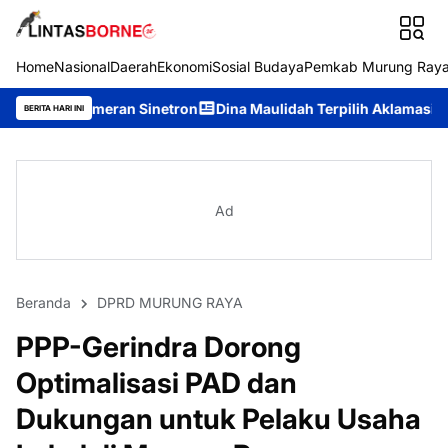
Home
Nasional
Daerah
Ekonomi
Sosial Budaya
Pemkab Murung Ray
an Sinetron
Dina Maulidah Terpilih Aklamasi Pimpin Perempuan
BERITA HARI INI
Ad
Beranda
DPRD MURUNG RAYA
PPP-Gerindra Dorong
Optimalisasi PAD dan
Dukungan untuk Pelaku Usaha