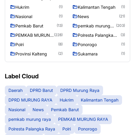
RAYA
Hukrim
Kalimantan Tengah
(1)
(1)
Nasional
News
(1)
(21)
Pemkab Barut
pemkab murung
(13)
(203)
raya
PEMKAB MURUNG
Polresta Palangka
(228)
(3)
RAYA
Raya
Polri
Ponorogo
(8)
(1)
Provinsi Kalteng
Sukamara
(2)
(1)
Label Cloud
Daerah
DPRD Barut
DPRD Murung Raya
DPRD MURUNG RAYA
Hukrim
Kalimantan Tengah
Nasional
News
Pemkab Barut
pemkab murung raya
PEMKAB MURUNG RAYA
Polresta Palangka Raya
Polri
Ponorogo