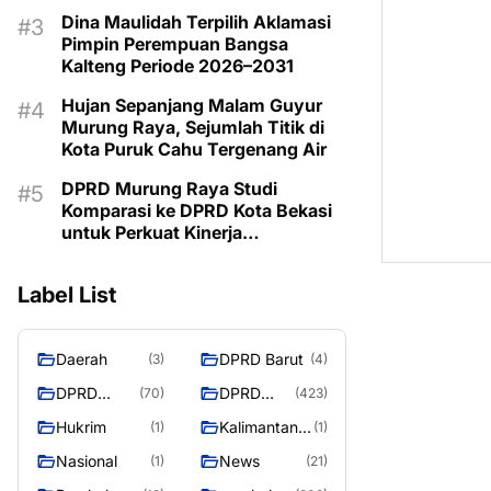
Kemarau
Dina Maulidah Terpilih Aklamasi
Pimpin Perempuan Bangsa
Kalteng Periode 2026–2031
Hujan Sepanjang Malam Guyur
Murung Raya, Sejumlah Titik di
Kota Puruk Cahu Tergenang Air
DPRD Murung Raya Studi
Komparasi ke DPRD Kota Bekasi
untuk Perkuat Kinerja
Kelembagaan
Label List
Daerah
DPRD Barut
(3)
(4)
DPRD
DPRD
(70)
(423)
Murung
MURUNG
Hukrim
Kalimantan
(1)
(1)
Raya
RAYA
Tengah
Nasional
News
(1)
(21)