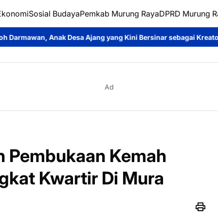
Ekonomi
Sosial Budaya
Pemkab Murung Raya
DPRD Murung R
sa Ajang yang Kini Bersinar sebagai Kreator Konten dan Pemera
Ad
an Pembukaan Kemah
gkat Kwartir Di Mura