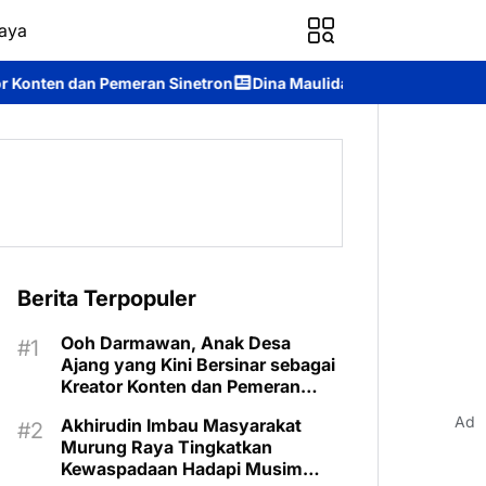
aya
n Sinetron
Dina Maulidah Terpilih Aklamasi Pimpin Perempuan
Berita Terpopuler
Ooh Darmawan, Anak Desa
Ajang yang Kini Bersinar sebagai
Kreator Konten dan Pemeran
Sinetron
Ad
Akhirudin Imbau Masyarakat
Murung Raya Tingkatkan
Kewaspadaan Hadapi Musim