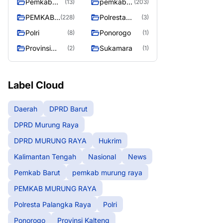
Pemkab
pemkab
(13)
(203)
Barut
murung
PEMKAB
Polresta
(228)
(3)
raya
MURUNG
Palangka
Polri
Ponorogo
(8)
(1)
RAYA
Raya
Provinsi
Sukamara
(2)
(1)
Kalteng
Label Cloud
Daerah
DPRD Barut
DPRD Murung Raya
DPRD MURUNG RAYA
Hukrim
Kalimantan Tengah
Nasional
News
Pemkab Barut
pemkab murung raya
PEMKAB MURUNG RAYA
Polresta Palangka Raya
Polri
Ponorogo
Provinsi Kalteng