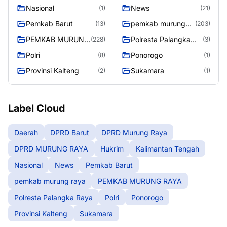
Nasional
News
(1)
(21)
Pemkab Barut
pemkab murung
(13)
(203)
raya
PEMKAB MURUNG
Polresta Palangka
(228)
(3)
RAYA
Raya
Polri
Ponorogo
(8)
(1)
Provinsi Kalteng
Sukamara
(2)
(1)
Label Cloud
Daerah
DPRD Barut
DPRD Murung Raya
DPRD MURUNG RAYA
Hukrim
Kalimantan Tengah
Nasional
News
Pemkab Barut
pemkab murung raya
PEMKAB MURUNG RAYA
Polresta Palangka Raya
Polri
Ponorogo
Provinsi Kalteng
Sukamara