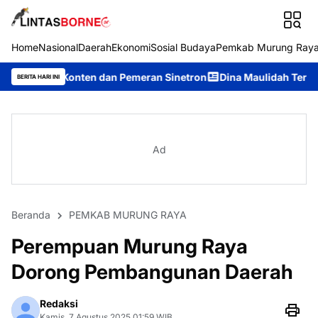
Home
Nasional
Daerah
Ekonomi
Sosial Budaya
Pemkab Murung Ray
n dan Pemeran Sinetron
Dina Maulidah Terpilih Aklamasi Pimp
BERITA HARI INI
Ad
Beranda
PEMKAB MURUNG RAYA
Perempuan Murung Raya
Dorong Pembangunan Daerah
Redaksi
Kamis, 7 Agustus 2025 01:59 WIB